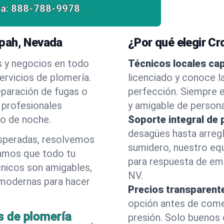
a:
888-788-9978
opah, Nevada
¿Por qué elegir C
s y negocios en todo
Técnicos locales ca
rvicios de plomería.
licenciado y conoce l
eparación de fugas o
perfección. Siempre e
 profesionales
y amigable de person
 o de noche.
Soporte integral de 
desagües hasta arreg
esperadas, resolvemos
sumidero, nuestro eq
amos que todo tu
para respuesta de em
cnicos son amigables,
NV.
 modernas para hacer
Precios transparent
opción antes de comenz
s de plomería
presión. Solo buenos 