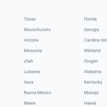
Texas
Florida
Masachusets
Georgia
Arizona
Carolina del
Minesota
Máriland
Utah
Oregón
Luisiana
Alabama
Iowa
Kentucky
Nueva México
Misisipi
Maine
Hawái