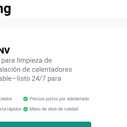
ng
 NV
para limpieza de
alación de calentadores
able—listo 24/7 para
ciados
Precios justos por adelantado
ta rápidos
Mano de obra de calidad