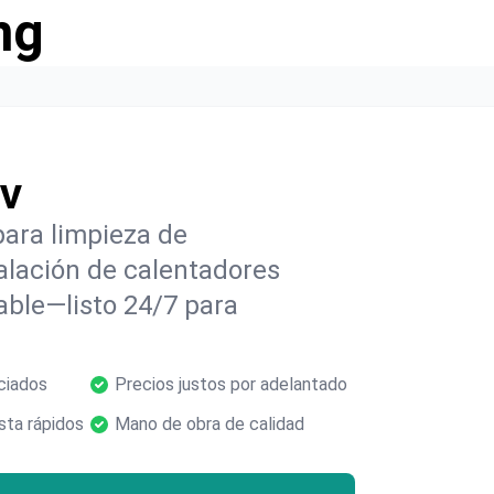
ng
NV
ara limpieza de
alación de calentadores
able—listo 24/7 para
ciados
Precios justos por adelantado
ta rápidos
Mano de obra de calidad