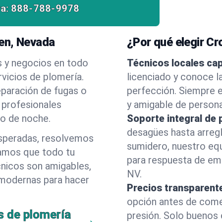
a:
888-788-9978
en, Nevada
¿Por qué elegir C
s y negocios en todo
Técnicos locales ca
vicios de plomería.
licenciado y conoce l
eparación de fugas o
perfección. Siempre e
 profesionales
y amigable de person
 o de noche.
Soporte integral de 
desagües hasta arreg
esperadas, resolvemos
sumidero, nuestro eq
amos que todo tu
para respuesta de em
cnicos son amigables,
NV.
 modernas para hacer
Precios transparent
opción antes de comenz
s de plomería
presión. Solo buenos 