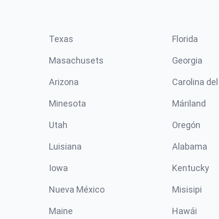
Texas
Florida
Masachusets
Georgia
Arizona
Carolina del
Minesota
Máriland
Utah
Oregón
Luisiana
Alabama
Iowa
Kentucky
Nueva México
Misisipi
Maine
Hawái