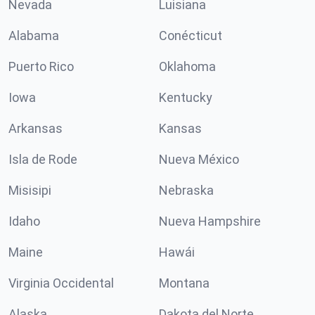
Nevada
Luisiana
Alabama
Conécticut
Puerto Rico
Oklahoma
Iowa
Kentucky
Arkansas
Kansas
Isla de Rode
Nueva México
Misisipi
Nebraska
Idaho
Nueva Hampshire
Maine
Hawái
Virginia Occidental
Montana
Alaska
Dakota del Norte