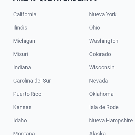
California
Nueva York
Ilinóis
Ohio
Míchigan
Washington
Misuri
Colorado
Indiana
Wisconsin
Carolina del Sur
Nevada
Puerto Rico
Oklahoma
Kansas
Isla de Rode
Idaho
Nueva Hampshire
Montana
Alaska