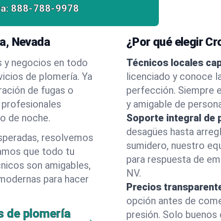
a:
888-788-9978
a, Nevada
¿Por qué elegir C
s y negocios en todo
Técnicos locales ca
icios de plomería. Ya
licenciado y conoce l
ración de fugas o
perfección. Siempre e
 profesionales
y amigable de person
 o de noche.
Soporte integral de 
desagües hasta arreg
esperadas, resolvemos
sumidero, nuestro eq
amos que todo tu
para respuesta de em
cnicos son amigables,
NV.
 modernas para hacer
Precios transparent
opción antes de comenz
s de plomería
presión. Solo buenos 