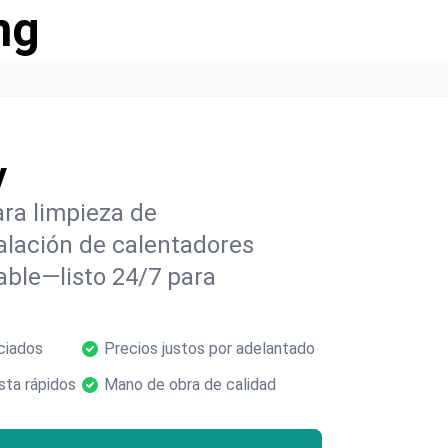
ng
V
ra limpieza de
alación de calentadores
able—listo 24/7 para
ciados
Precios justos por adelantado
ta rápidos
Mano de obra de calidad