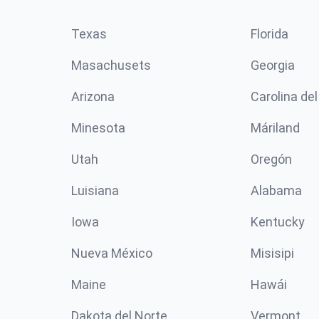
Texas
Florida
Masachusets
Georgia
Arizona
Carolina del
Minesota
Máriland
Utah
Oregón
Luisiana
Alabama
Iowa
Kentucky
Nueva México
Misisipi
Maine
Hawái
Dakota del Norte
Vermont