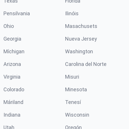
Texas
Florida
Pensilvania
Ilinóis
Ohio
Masachusets
Georgia
Nueva Jersey
Míchigan
Washington
Arizona
Carolina del Norte
Virginia
Misuri
Colorado
Minesota
Máriland
Tenesí
Indiana
Wisconsin
Utah
Oregón