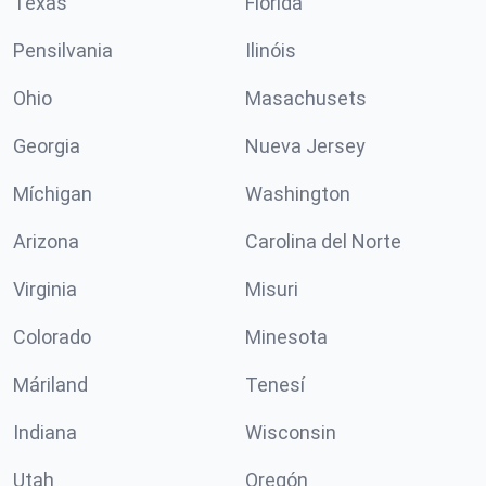
Texas
Florida
Pensilvania
Ilinóis
Ohio
Masachusets
Georgia
Nueva Jersey
Míchigan
Washington
Arizona
Carolina del Norte
Virginia
Misuri
Colorado
Minesota
Máriland
Tenesí
Indiana
Wisconsin
Utah
Oregón