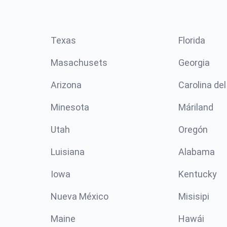
Texas
Florida
Masachusets
Georgia
Arizona
Carolina del
Minesota
Máriland
Utah
Oregón
Luisiana
Alabama
Iowa
Kentucky
Nueva México
Misisipi
Maine
Hawái