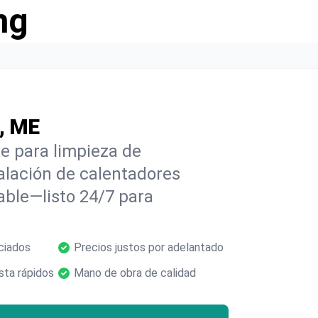
ng
, ME
e para limpieza de
alación de calentadores
able—listo 24/7 para
ciados
Precios justos por adelantado
ta rápidos
Mano de obra de calidad