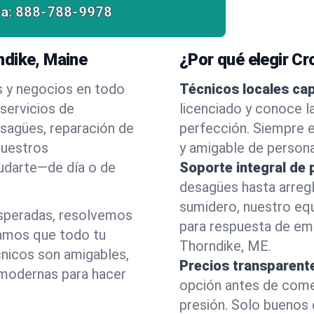
a:
888-788-9978
ndike, Maine
¿Por qué elegir C
s y negocios en todo
Técnicos locales ca
servicios de
licenciado y conoce l
esagües, reparación de
perfección. Siempre e
nuestros
y amigable de person
yudarte—de día o de
Soporte integral de 
desagües hasta arreg
sumidero, nuestro eq
esperadas, resolvemos
para respuesta de em
amos que todo tu
Thorndike, ME.
cnicos son amigables,
Precios transparent
 modernas para hacer
opción antes de comenz
presión. Solo buenos 