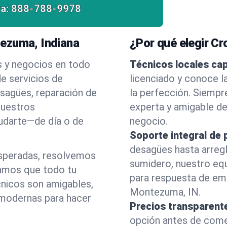
a:
888-788-9978
ezuma, Indiana
¿Por qué elegir C
s y negocios en todo
Técnicos locales ca
 servicios de
licenciado y conoce 
esagües, reparación de
la perfección. Siempr
nuestros
experta y amigable d
yudarte—de día o de
negocio.
Soporte integral de 
desagües hasta arreg
esperadas, resolvemos
sumidero, nuestro eq
amos que todo tu
para respuesta de em
cnicos son amigables,
Montezuma, IN.
 modernas para hacer
Precios transparent
opción antes de comenz