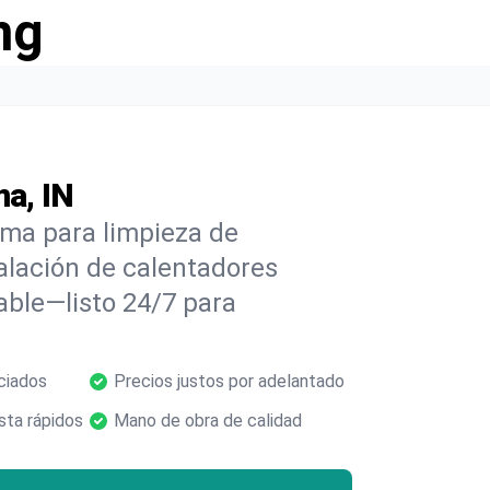
ng
a, IN
ma para limpieza de
alación de calentadores
able—listo 24/7 para
ciados
Precios justos por adelantado
ta rápidos
Mano de obra de calidad