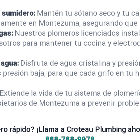
 sumidero:
Mantén tu sótano seco y tu c
damente en Montezuma, asegurando que e
gas:
Nuestros plomeros licenciados instal
sotros para mantener tu cocina y electro
 agua:
Disfruta de agua cristalina y presi
s presión baja, para que cada grifo en t
Extiende la vida de tu sistema de plomer
pietarios de Montezuma a prevenir proble
o rápido? ¡Llama a Croteau Plumbing ahor
888-788-9978