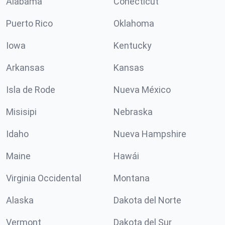
Alabama
Conécticut
Puerto Rico
Oklahoma
Iowa
Kentucky
Arkansas
Kansas
Isla de Rode
Nueva México
Misisipi
Nebraska
Idaho
Nueva Hampshire
Maine
Hawái
Virginia Occidental
Montana
Alaska
Dakota del Norte
Vermont
Dakota del Sur