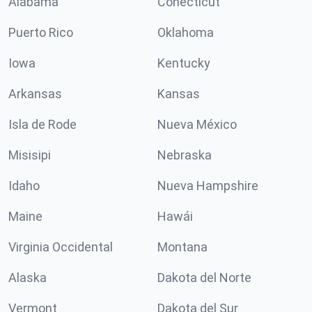
Alabama
Conécticut
Puerto Rico
Oklahoma
Iowa
Kentucky
Arkansas
Kansas
Isla de Rode
Nueva México
Misisipi
Nebraska
Idaho
Nueva Hampshire
Maine
Hawái
Virginia Occidental
Montana
Alaska
Dakota del Norte
Vermont
Dakota del Sur