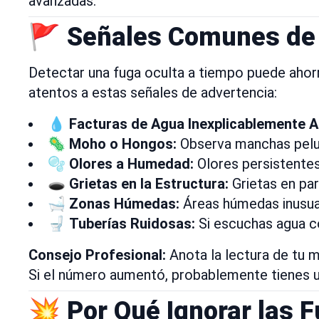
avanzadas.
🚩 Señales Comunes de 
Detectar una fuga oculta a tiempo puede ahorr
atentos a estas señales de advertencia:
💧
Facturas de Agua Inexplicablemente A
🦠
Moho o Hongos:
Observa manchas pelud
🫧
Olores a Humedad:
Olores persistentes
🕳️
Grietas en la Estructura:
Grietas en par
🛁
Zonas Húmedas:
Áreas húmedas inusual
🚽
Tuberías Ruidosas:
Si escuchas agua co
Consejo Profesional:
Anota la lectura de tu m
Si el número aumentó, probablemente tienes u
💥 Por Qué Ignorar las 