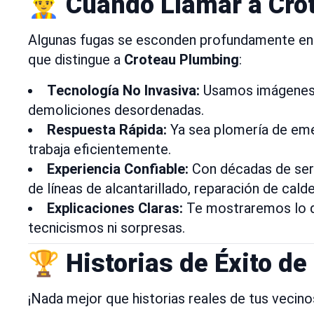
👷‍♂️ Cuándo Llamar a Cr
Algunas fugas se esconden profundamente en pa
que distingue a
Croteau Plumbing
:
Tecnología No Invasiva:
Usamos imágenes t
demoliciones desordenadas.
Respuesta Rápida:
Ya sea plomería de emer
trabaja eficientemente.
Experiencia Confiable:
Con décadas de serv
de líneas de alcantarillado, reparación de cal
Explicaciones Claras:
Te mostraremos lo q
tecnicismos ni sorpresas.
🏆 Historias de Éxito de
¡Nada mejor que historias reales de tus vecin