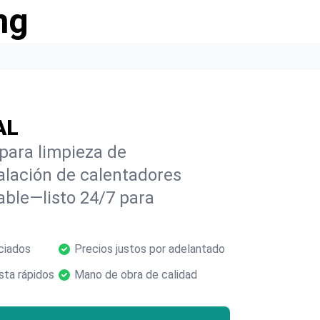
ng
AL
para limpieza de
alación de calentadores
able—listo 24/7 para
ciados
Precios justos por adelantado
ta rápidos
Mano de obra de calidad