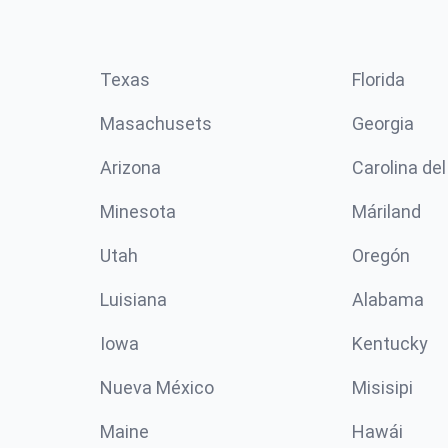
Texas
Florida
Masachusets
Georgia
Arizona
Carolina del
Minesota
Máriland
Utah
Oregón
Luisiana
Alabama
Iowa
Kentucky
Nueva México
Misisipi
Maine
Hawái