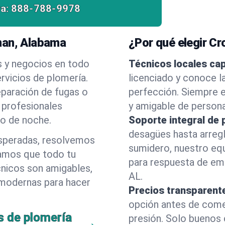
a:
888-788-9978
man, Alabama
¿Por qué elegir C
s y negocios en todo
Técnicos locales ca
rvicios de plomería.
licenciado y conoce l
eparación de fugas o
perfección. Siempre e
 profesionales
y amigable de person
 o de noche.
Soporte integral de 
desagües hasta arreg
esperadas, resolvemos
sumidero, nuestro eq
amos que todo tu
para respuesta de em
cnicos son amigables,
AL.
 modernas para hacer
Precios transparent
opción antes de comenz
s de plomería
presión. Solo buenos 