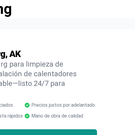
ng
g, AK
rg para limpieza de
alación de calentadores
able—listo 24/7 para
ciados
Precios justos por adelantado
ta rápidos
Mano de obra de calidad