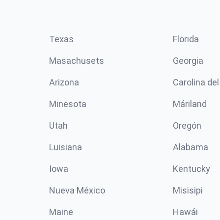
Texas
Florida
Masachusets
Georgia
Arizona
Carolina del
Minesota
Máriland
Utah
Oregón
Luisiana
Alabama
Iowa
Kentucky
Nueva México
Misisipi
Maine
Hawái