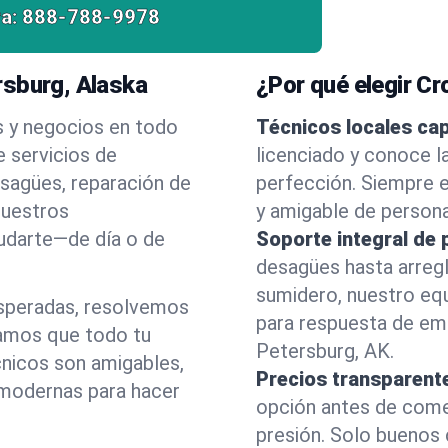
a:
888-788-9978
rsburg, Alaska
¿Por qué elegir C
s y negocios en todo
Técnicos locales ca
 servicios de
licenciado y conoce l
esagües, reparación de
perfección. Siempre e
nuestros
y amigable de person
yudarte—de día o de
Soporte integral de 
desagües hasta arreg
sumidero, nuestro eq
esperadas, resolvemos
para respuesta de em
amos que todo tu
Petersburg, AK.
cnicos son amigables,
Precios transparent
 modernas para hacer
opción antes de comenz
presión. Solo buenos 