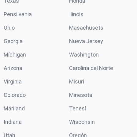
Texas
Florida
Pensilvania
Ilinóis
Ohio
Masachusets
Georgia
Nueva Jersey
Míchigan
Washington
Arizona
Carolina del Norte
Virginia
Misuri
Colorado
Minesota
Máriland
Tenesí
Indiana
Wisconsin
Utah
Oregón