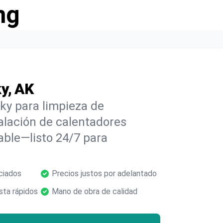
ng
y, AK
ky para limpieza de
alación de calentadores
able—listo 24/7 para
ciados
Precios justos por adelantado
ta rápidos
Mano de obra de calidad