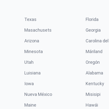
Texas
Florida
Masachusets
Georgia
Arizona
Carolina del
Minesota
Máriland
Utah
Oregón
Luisiana
Alabama
Iowa
Kentucky
Nueva México
Misisipi
Maine
Hawái