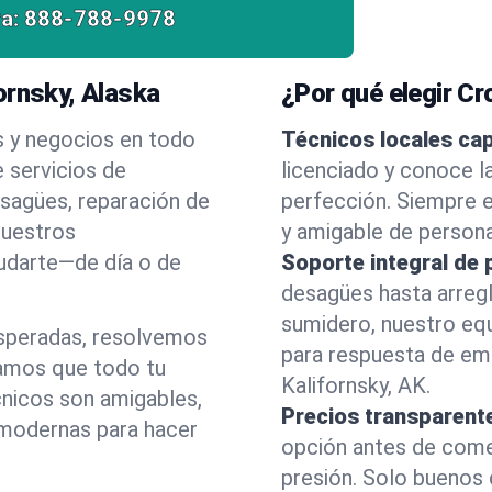
a:
888-788-9978
ornsky, Alaska
¿Por qué elegir C
s y negocios en todo
Técnicos locales ca
 servicios de
licenciado y conoce l
esagües, reparación de
perfección. Siempre e
nuestros
y amigable de person
yudarte—de día o de
Soporte integral de 
desagües hasta arreg
sumidero, nuestro eq
esperadas, resolvemos
para respuesta de em
amos que todo tu
Kalifornsky, AK.
cnicos son amigables,
Precios transparent
 modernas para hacer
opción antes de comenz
presión. Solo buenos 