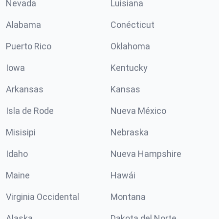
Nevada
Luisiana
Alabama
Conécticut
Puerto Rico
Oklahoma
Iowa
Kentucky
Arkansas
Kansas
Isla de Rode
Nueva México
Misisipi
Nebraska
Idaho
Nueva Hampshire
Maine
Hawái
Virginia Occidental
Montana
Alaska
Dakota del Norte