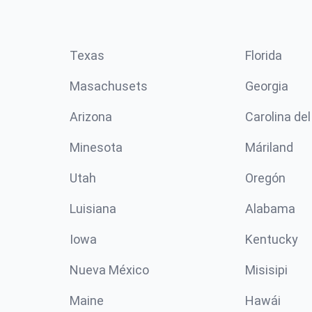
Texas
Florida
Masachusets
Georgia
Arizona
Carolina del
Minesota
Máriland
Utah
Oregón
Luisiana
Alabama
Iowa
Kentucky
Nueva México
Misisipi
Maine
Hawái