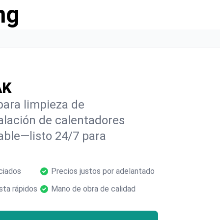
ng
AK
para limpieza de
alación de calentadores
able—listo 24/7 para
ciados
Precios justos por adelantado
ta rápidos
Mano de obra de calidad