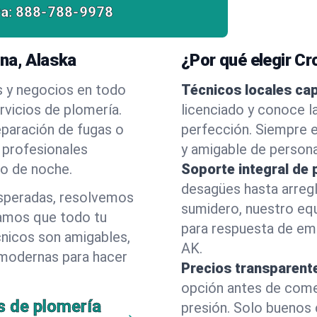
a:
888-788-9978
na, Alaska
¿Por qué elegir C
s y negocios en todo
Técnicos locales ca
vicios de plomería.
licenciado y conoce l
eparación de fugas o
perfección. Siempre e
 profesionales
y amigable de person
 o de noche.
Soporte integral de 
desagües hasta arreg
esperadas, resolvemos
sumidero, nuestro eq
amos que todo tu
para respuesta de eme
cnicos son amigables,
AK.
 modernas para hacer
Precios transparent
opción antes de comenz
s de plomería
presión. Solo buenos 