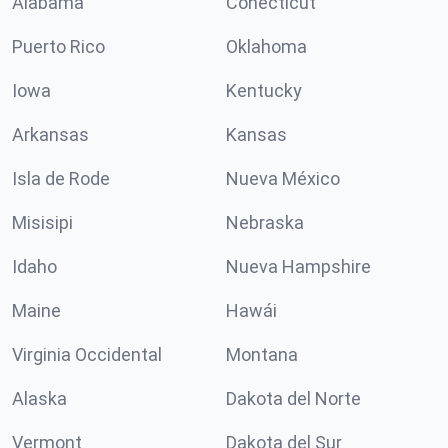
Alabama
Conécticut
Puerto Rico
Oklahoma
Iowa
Kentucky
Arkansas
Kansas
Isla de Rode
Nueva México
Misisipi
Nebraska
Idaho
Nueva Hampshire
Maine
Hawái
Virginia Occidental
Montana
Alaska
Dakota del Norte
Vermont
Dakota del Sur