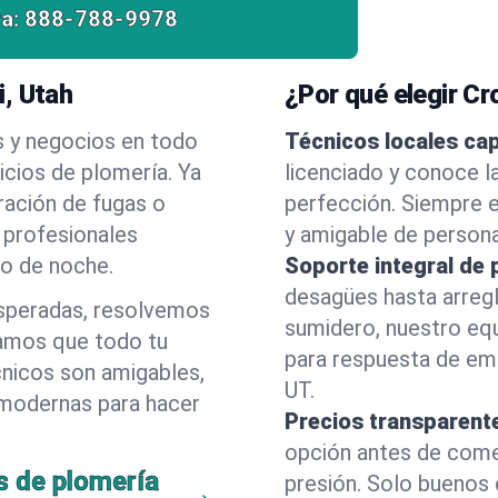
a:
888-788-9978
, Utah
¿Por qué elegir C
s y negocios en todo
Técnicos locales ca
cios de plomería. Ya
licenciado y conoce l
ración de fugas o
perfección. Siempre e
 profesionales
y amigable de person
 o de noche.
Soporte integral de 
desagües hasta arreg
esperadas, resolvemos
sumidero, nuestro eq
amos que todo tu
para respuesta de em
cnicos son amigables,
UT.
 modernas para hacer
Precios transparent
opción antes de comenz
s de plomería
presión. Solo buenos 