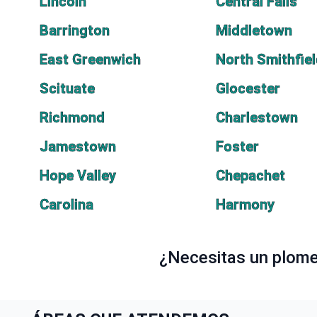
Lincoln
Central Falls
Barrington
Middletown
East Greenwich
North Smithfie
Scituate
Glocester
Richmond
Charlestown
Jamestown
Foster
Hope Valley
Chepachet
Carolina
Harmony
¿Necesitas un plomer