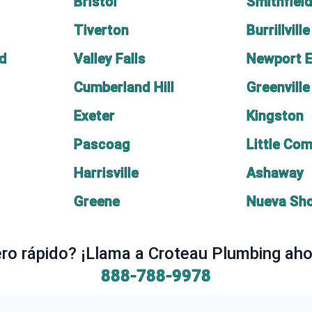
Bristol
Smithfiel
Tiverton
Burrillville
ld
Valley Falls
Newport 
Cumberland Hill
Greenville
Exeter
Kingston
Pascoag
Little Co
Harrisville
Ashaway
Greene
Nueva Sh
o rápido? ¡Llama a Croteau Plumbing ahor
888-788-9978