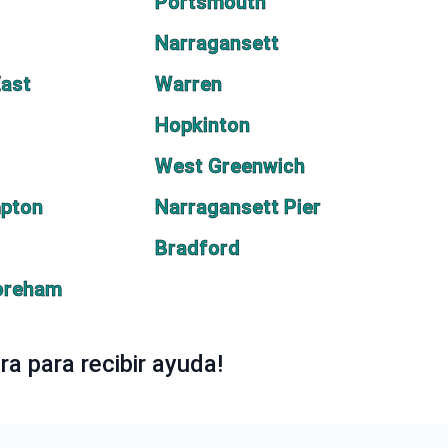
d
Portsmouth
Narragansett
East
Warren
Hopkinton
West Greenwich
mpton
Narragansett Pier
Bradford
oreham
a para recibir ayuda!