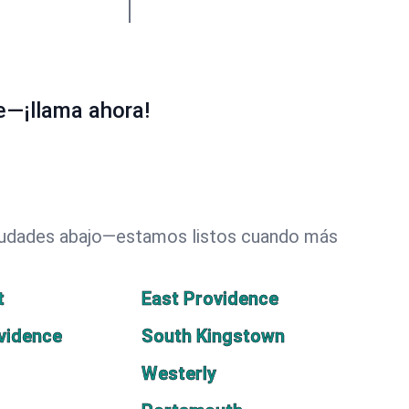
e—¡llama ahora!
 ciudades abajo—estamos listos cuando más
t
East Providence
vidence
South Kingstown
Westerly