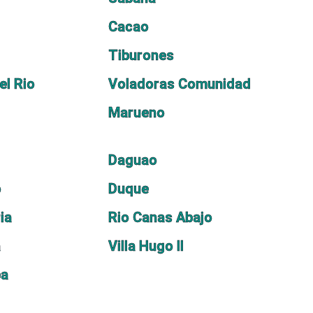
Cacao
Tiburones
el Rio
Voladoras Comunidad
Marueno
Daguao
o
Duque
ia
Rio Canas Abajo
a
Villa Hugo II
ba