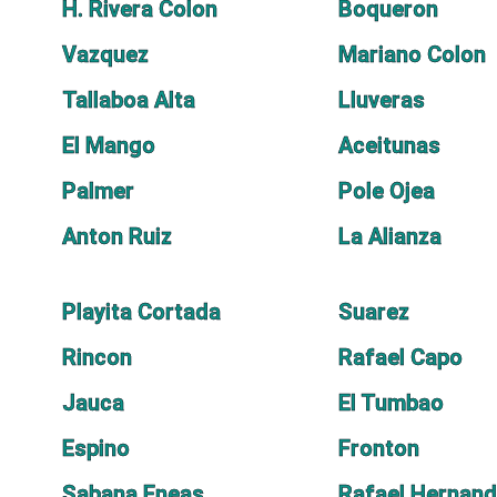
H. Rivera Colon
Boqueron
Vazquez
Mariano Colon
Tallaboa Alta
Lluveras
El Mango
Aceitunas
Palmer
Pole Ojea
Anton Ruiz
La Alianza
Playita Cortada
Suarez
Rincon
Rafael Capo
Jauca
El Tumbao
Espino
Fronton
Sabana Eneas
Rafael Hernan