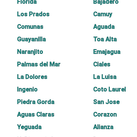
Florida
Bajadero
Los Prados
Camuy
Comunas
Aguada
Guayanilla
Toa Alta
Naranjito
Emajagua
Palmas del Mar
Ciales
La Dolores
La Luisa
Ingenio
Coto Laurel
Piedra Gorda
San Jose
Aguas Claras
Corazon
Yeguada
Alianza