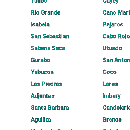
Yauco
Cayey
Rio Grande
Cano Mart
Isabela
Pajaros
San Sebastian
Cabo Roj
Sabana Seca
Utuado
Gurabo
San Anton
Yabucoa
Coco
Las Piedras
Lares
Adjuntas
Imbery
Santa Barbara
Candelari
Aguilita
Brenas