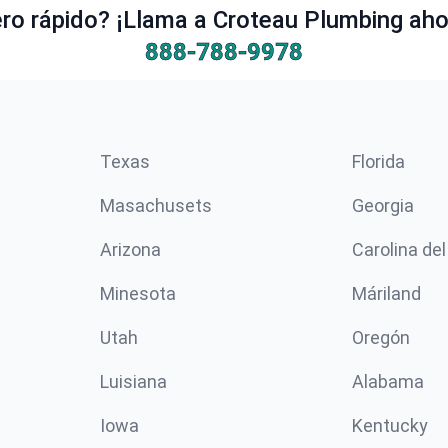
o rápido? ¡Llama a Croteau Plumbing ahor
888-788-9978
Texas
Florida
Masachusets
Georgia
Arizona
Carolina del
Minesota
Máriland
Utah
Oregón
Luisiana
Alabama
Iowa
Kentucky