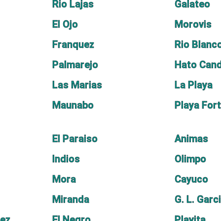
Rio Lajas
Galateo
El Ojo
Morovis
Franquez
Rio Blanc
Palmarejo
Hato Cand
Las Marias
La Playa
Maunabo
Playa For
El Paraiso
Animas
Indios
Olimpo
Mora
Cayuco
Miranda
G. L. Garc
dez
El Negro
Playita