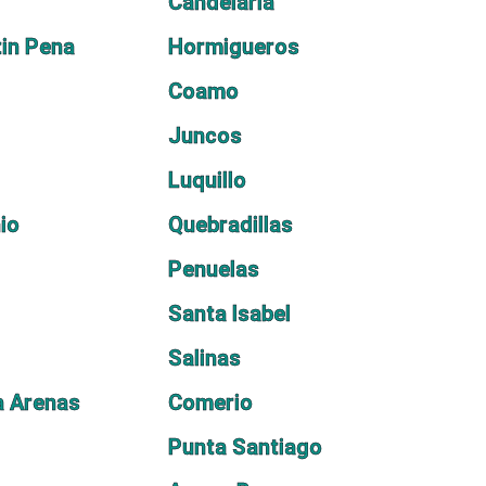
Candelaria
in Pena
Hormigueros
Coamo
o
Juncos
Luquillo
io
Quebradillas
Penuelas
Santa Isabel
Salinas
a Arenas
Comerio
Punta Santiago