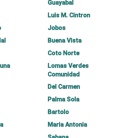
Guayabal
Luis M. Cintron
o
Jobos
al
Buena Vista
Coto Norte
tuna
Lomas Verdes
Comunidad
Del Carmen
Palma Sola
Bartolo
ia
Maria Antonia
Sabana