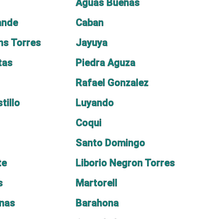
Aguas Buenas
ande
Caban
ens Torres
Jayuya
tas
Piedra Aguza
Rafael Gonzalez
tillo
Luyando
Coqui
Santo Domingo
te
Liborio Negron Torres
s
Martorell
inas
Barahona