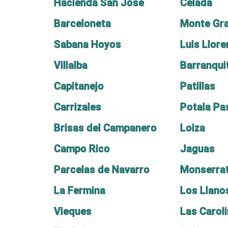
Hacienda San Jose
Celada
Barceloneta
Monte Gr
Sabana Hoyos
Luis Llor
Villalba
Barranqui
Capitanejo
Patillas
Carrizales
Potala Pas
Brisas del Campanero
Loiza
Campo Rico
Jaguas
Parcelas de Navarro
Monserra
La Fermina
Los Llano
Vieques
Las Carol