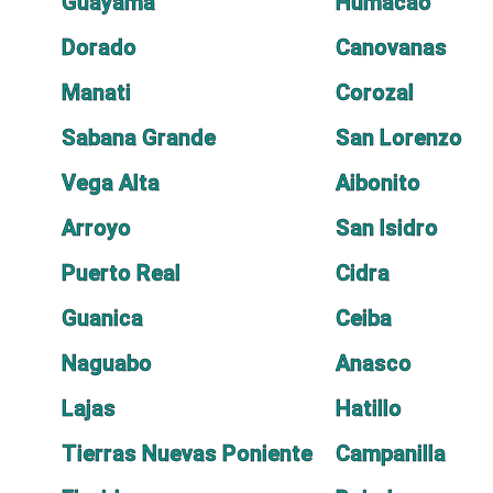
Guayama
Humacao
Dorado
Canovanas
Manati
Corozal
Sabana Grande
San Lorenzo
Vega Alta
Aibonito
Arroyo
San Isidro
Puerto Real
Cidra
Guanica
Ceiba
Naguabo
Anasco
Lajas
Hatillo
Tierras Nuevas Poniente
Campanilla