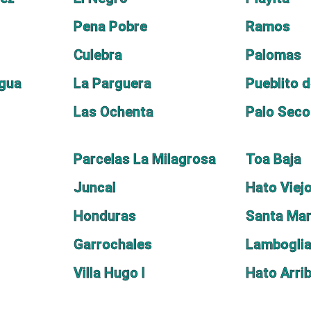
Pena Pobre
Ramos
Culebra
Palomas
Agua
La Parguera
Pueblito d
Las Ochenta
Palo Seco
Parcelas La Milagrosa
Toa Baja
Juncal
Hato Viej
Honduras
Santa Mar
Garrochales
Lambogli
Villa Hugo I
Hato Arri