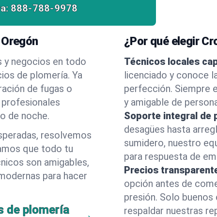
a:
888-788-9978
, Oregón
¿Por qué elegir C
s y negocios en todo
Técnicos locales ca
ios de plomería. Ya
licenciado y conoce l
ración de fugas o
perfección. Siempre e
 profesionales
y amigable de person
 o de noche.
Soporte integral de 
desagües hasta arreg
esperadas, resolvemos
sumidero, nuestro eq
amos que todo tu
para respuesta de eme
cnicos son amigables,
Precios transparent
 modernas para hacer
opción antes de comenz
presión. Solo buenos 
s de plomería
respaldar nuestras r