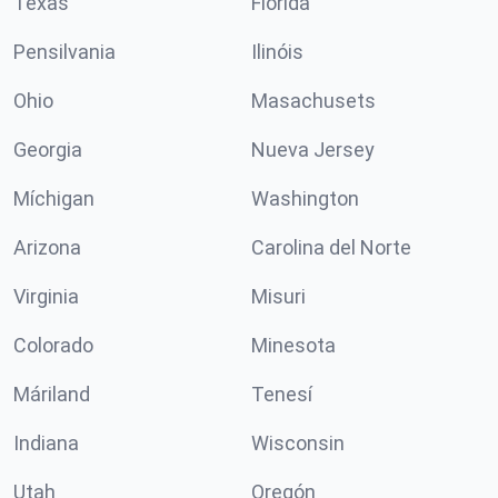
Texas
Florida
Pensilvania
Ilinóis
Ohio
Masachusets
Georgia
Nueva Jersey
Míchigan
Washington
Arizona
Carolina del Norte
Virginia
Misuri
Colorado
Minesota
Máriland
Tenesí
Indiana
Wisconsin
Utah
Oregón