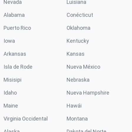
Nevada
Luisiana
Alabama
Conécticut
Puerto Rico
Oklahoma
Iowa
Kentucky
Arkansas
Kansas
Isla de Rode
Nueva México
Misisipi
Nebraska
Idaho
Nueva Hampshire
Maine
Hawái
Virginia Occidental
Montana
Alaska
Dakota del Norte