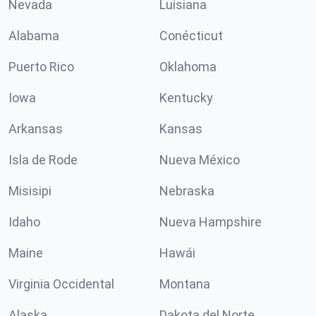
Nevada
Luisiana
Alabama
Conécticut
Puerto Rico
Oklahoma
Iowa
Kentucky
Arkansas
Kansas
Isla de Rode
Nueva México
Misisipi
Nebraska
Idaho
Nueva Hampshire
Maine
Hawái
Virginia Occidental
Montana
Alaska
Dakota del Norte