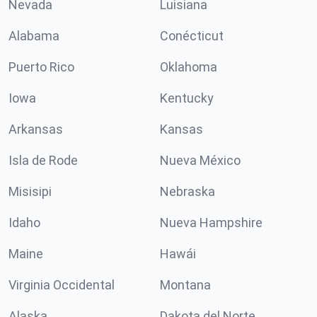
Nevada
Luisiana
Alabama
Conécticut
Puerto Rico
Oklahoma
Iowa
Kentucky
Arkansas
Kansas
Isla de Rode
Nueva México
Misisipi
Nebraska
Idaho
Nueva Hampshire
Maine
Hawái
Virginia Occidental
Montana
Alaska
Dakota del Norte