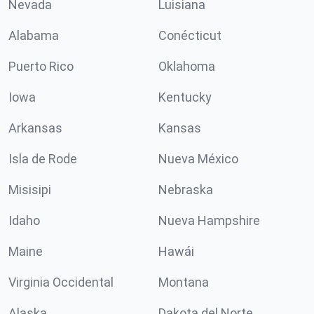
Nevada
Luisiana
Alabama
Conécticut
Puerto Rico
Oklahoma
Iowa
Kentucky
Arkansas
Kansas
Isla de Rode
Nueva México
Misisipi
Nebraska
Idaho
Nueva Hampshire
Maine
Hawái
Virginia Occidental
Montana
Alaska
Dakota del Norte