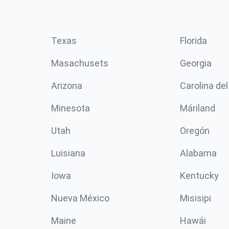
Texas
Florida
Masachusets
Georgia
Arizona
Carolina del
Minesota
Máriland
Utah
Oregón
Luisiana
Alabama
Iowa
Kentucky
Nueva México
Misisipi
Maine
Hawái