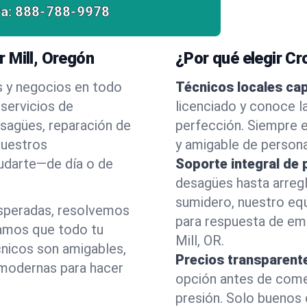
a:
888-788-9978
 Mill, Oregón
¿Por qué elegir C
s y negocios en todo
Técnicos locales ca
servicios de
licenciado y conoce l
esagües, reparación de
perfección. Siempre e
nuestros
y amigable de person
yudarte—de día o de
Soporte integral de 
desagües hasta arreg
sumidero, nuestro eq
esperadas, resolvemos
para respuesta de em
amos que todo tu
Mill, OR.
cnicos son amigables,
Precios transparent
 modernas para hacer
opción antes de comenz
presión. Solo buenos 