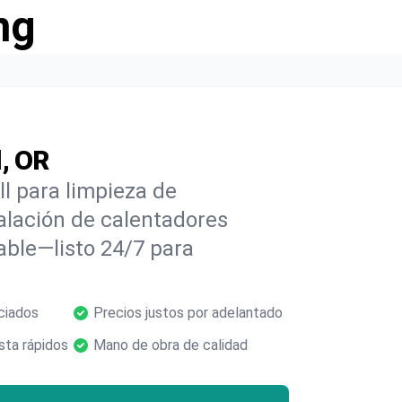
ng
l, OR
l para limpieza de
alación de calentadores
able—listo 24/7 para
ciados
Precios justos por adelantado
ta rápidos
Mano de obra de calidad