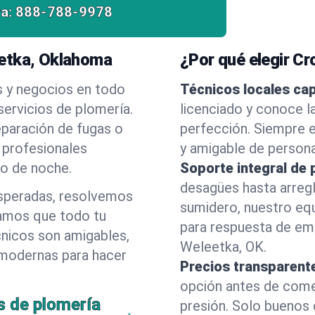
a:
888-788-9978
eetka, Oklahoma
¿Por qué elegir C
s y negocios en todo
Técnicos locales ca
ervicios de plomería.
licenciado y conoce l
eparación de fugas o
perfección. Siempre e
 profesionales
y amigable de person
 o de noche.
Soporte integral de 
desagües hasta arreg
esperadas, resolvemos
sumidero, nuestro eq
amos que todo tu
para respuesta de em
cnicos son amigables,
Weleetka, OK.
 modernas para hacer
Precios transparent
opción antes de comenz
s de plomería
presión. Solo buenos 