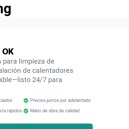
ng
, OK
 para limpieza de
alación de calentadores
able—listo 24/7 para
ciados
Precios justos por adelantado
ta rápidos
Mano de obra de calidad