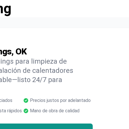
ng
ngs, OK
ings para limpieza de
alación de calentadores
able—listo 24/7 para
ciados
Precios justos por adelantado
ta rápidos
Mano de obra de calidad