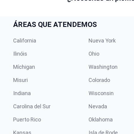
ÁREAS QUE ATENDEMOS
California
Nueva York
Ilinóis
Ohio
Míchigan
Washington
Misuri
Colorado
Indiana
Wisconsin
Carolina del Sur
Nevada
Puerto Rico
Oklahoma
Kansas
Isla de Rode