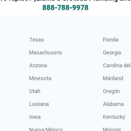
888-788-9978
Texas
Florida
Masachusets
Georgia
Arizona
Carolina del
Minesota
Máriland
Utah
Oregón
Luisiana
Alabama
Iowa
Kentucky
Nueva México
Misisipi