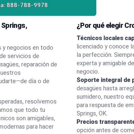
a:
888-788-9978
 Springs,
¿Por qué elegir C
Técnicos locales ca
licenciado y conoce l
s y negocios en todo
la perfección. Siempr
de servicios de
experta y amigable d
esagües, reparación de
negocio.
nuestros
Soporte integral de 
yudarte—de día o de
desagües hasta arreg
sumidero, nuestro eq
esperadas, resolvemos
para respuesta de em
amos que todo tu
Springs, OK.
cnicos son amigables,
Precios transparent
 modernas para hacer
opción antes de comenz