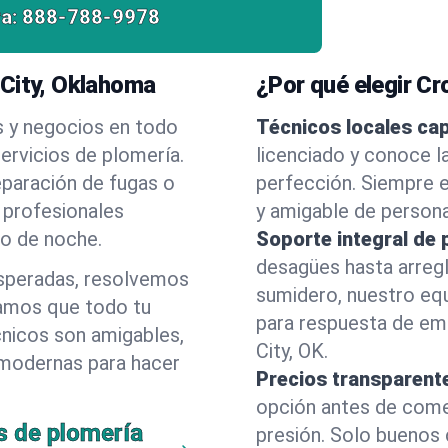
a:
888-788-9978
 City, Oklahoma
¿Por qué elegir C
s y negocios en todo
Técnicos locales ca
ervicios de plomería.
licenciado y conoce l
eparación de fugas o
perfección. Siempre e
 profesionales
y amigable de person
 o de noche.
Soporte integral de 
desagües hasta arreg
esperadas, resolvemos
sumidero, nuestro eq
amos que todo tu
para respuesta de em
cnicos son amigables,
City, OK.
 modernas para hacer
Precios transparent
opción antes de comenz
s de plomería
presión. Solo buenos 