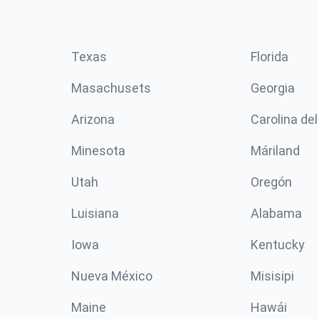
Texas
Florida
Masachusets
Georgia
Arizona
Carolina del
Minesota
Máriland
Utah
Oregón
Luisiana
Alabama
Iowa
Kentucky
Nueva México
Misisipi
Maine
Hawái