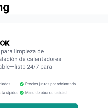
ng
 OK
 para limpieza de
alación de calentadores
able—listo 24/7 para
ciados
Precios justos por adelantado
ta rápidos
Mano de obra de calidad