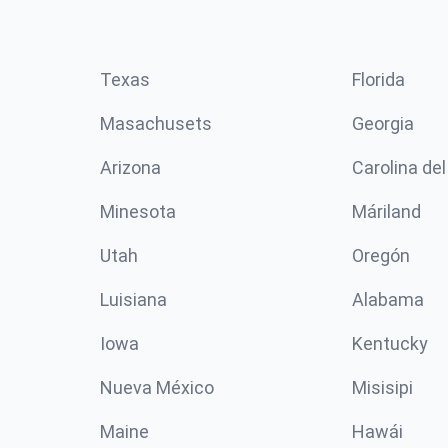
Texas
Florida
Masachusets
Georgia
Arizona
Carolina del
Minesota
Máriland
Utah
Oregón
Luisiana
Alabama
Iowa
Kentucky
Nueva México
Misisipi
Maine
Hawái