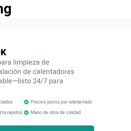
ng
OK
para limpieza de
alación de calentadores
able—listo 24/7 para
ciados
Precios justos por adelantado
ta rápidos
Mano de obra de calidad