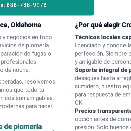
a:
888-788-9978
ice, Oklahoma
¿Por qué elegir C
s y negocios en todo
Técnicos locales ca
vicios de plomería.
licenciado y conoce l
eparación de fugas o
perfección. Siempre e
 profesionales
y amigable de person
 o de noche.
Soporte integral de 
desagües hasta arreg
esperadas, resolvemos
sumidero, nuestro eq
amos que todo tu
para respuesta de eme
cnicos son amigables,
OK.
 modernas para hacer
Precios transparent
opción antes de comenz
s de plomería
presión. Solo buenos 