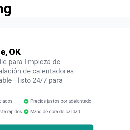
ng
le, OK
le para limpieza de
alación de calentadores
able—listo 24/7 para
ciados
Precios justos por adelantado
ta rápidos
Mano de obra de calidad