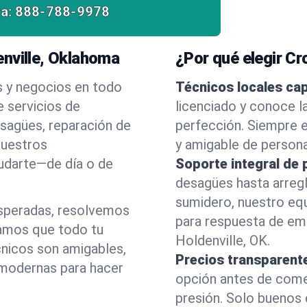
a:
888-788-9978
nville, Oklahoma
¿Por qué elegir C
s y negocios en todo
Técnicos locales ca
 servicios de
licenciado y conoce l
esagües, reparación de
perfección. Siempre e
nuestros
y amigable de person
yudarte—de día o de
Soporte integral de 
desagües hasta arreg
sumidero, nuestro eq
esperadas, resolvemos
para respuesta de em
amos que todo tu
Holdenville, OK.
cnicos son amigables,
Precios transparent
 modernas para hacer
opción antes de comenz
presión. Solo buenos 