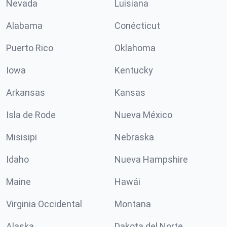
Nevada
Luisiana
Alabama
Conécticut
Puerto Rico
Oklahoma
Iowa
Kentucky
Arkansas
Kansas
Isla de Rode
Nueva México
Misisipi
Nebraska
Idaho
Nueva Hampshire
Maine
Hawái
Virginia Occidental
Montana
Alaska
Dakota del Norte