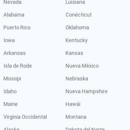
Nevada
Luisiana
Alabama
Conécticut
Puerto Rico
Oklahoma
Iowa
Kentucky
Arkansas
Kansas
Isla de Rode
Nueva México
Misisipi
Nebraska
Idaho
Nueva Hampshire
Maine
Hawái
Virginia Occidental
Montana
Alaska
Dakota del Norte