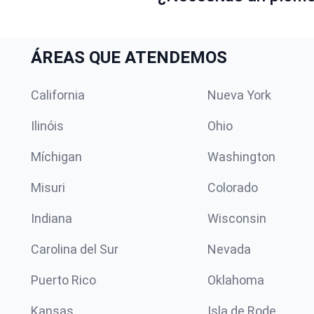
ÁREAS QUE ATENDEMOS
California
Nueva York
Ilinóis
Ohio
Míchigan
Washington
Misuri
Colorado
Indiana
Wisconsin
Carolina del Sur
Nevada
Puerto Rico
Oklahoma
Kansas
Isla de Rode