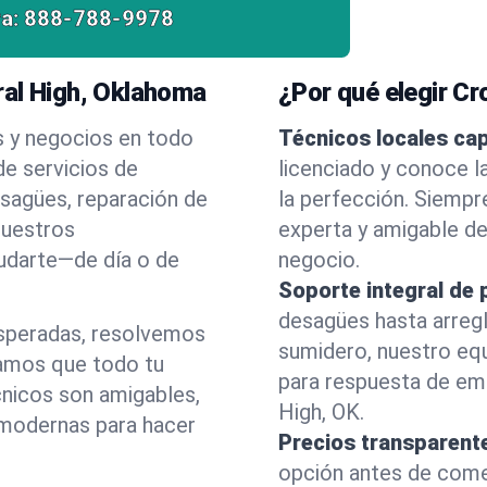
a:
888-788-9978
ral High, Oklahoma
¿Por qué elegir C
s y negocios en todo
Técnicos locales ca
e servicios de
licenciado y conoce l
esagües, reparación de
la perfección. Siempr
nuestros
experta y amigable d
yudarte—de día o de
negocio.
Soporte integral de 
desagües hasta arreg
esperadas, resolvemos
sumidero, nuestro eq
amos que todo tu
para respuesta de em
cnicos son amigables,
High, OK.
 modernas para hacer
Precios transparent
opción antes de comenz