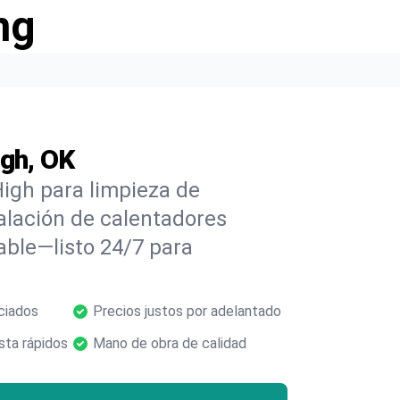
ng
igh, OK
igh para limpieza de
alación de calentadores
able—listo 24/7 para
ciados
Precios justos por adelantado
ta rápidos
Mano de obra de calidad