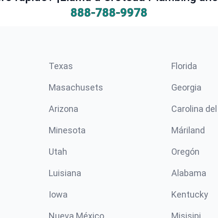
888-788-9978
Texas
Florida
Masachusets
Georgia
Arizona
Carolina del
Minesota
Máriland
Utah
Oregón
Luisiana
Alabama
Iowa
Kentucky
Nueva México
Misisipi