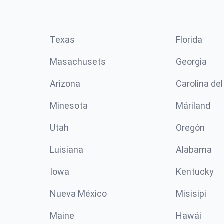
Texas
Florida
Masachusets
Georgia
Arizona
Carolina del
Minesota
Máriland
Utah
Oregón
Luisiana
Alabama
Iowa
Kentucky
Nueva México
Misisipi
Maine
Hawái