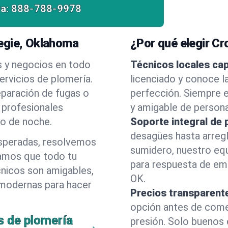
a:
888-788-9978
egie, Oklahoma
¿Por qué elegir C
s y negocios en todo
Técnicos locales ca
rvicios de plomería.
licenciado y conoce l
eparación de fugas o
perfección. Siempre e
 profesionales
y amigable de person
 o de noche.
Soporte integral de 
desagües hasta arreg
esperadas, resolvemos
sumidero, nuestro eq
amos que todo tu
para respuesta de em
cnicos son amigables,
OK.
 modernas para hacer
Precios transparent
opción antes de comenz
s de plomería
presión. Solo buenos 