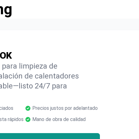
ng
 OK
 para limpieza de
alación de calentadores
able—listo 24/7 para
ciados
Precios justos por adelantado
ta rápidos
Mano de obra de calidad