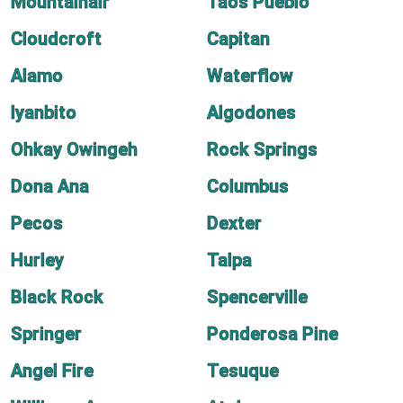
Mountainair
Taos Pueblo
Cloudcroft
Capitan
Alamo
Waterflow
Iyanbito
Algodones
Ohkay Owingeh
Rock Springs
Dona Ana
Columbus
Pecos
Dexter
Hurley
Talpa
Black Rock
Spencerville
Springer
Ponderosa Pine
Angel Fire
Tesuque