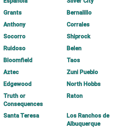
Espanola
Silver City
Grants
Bernalillo
Anthony
Corrales
Socorro
Shiprock
Ruidoso
Belen
Bloomfield
Taos
Aztec
Zuni Pueblo
Edgewood
North Hobbs
Truth or
Raton
Consequences
Santa Teresa
Los Ranchos de
Albuquerque