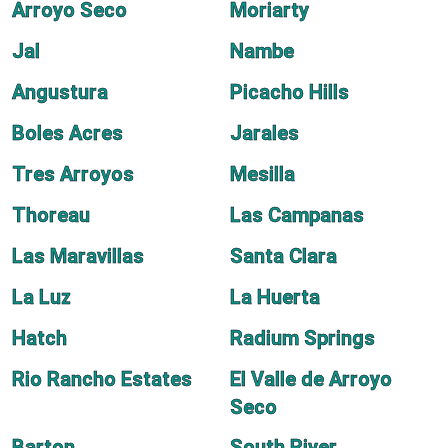
Arroyo Seco
Moriarty
Jal
Nambe
Angustura
Picacho Hills
Boles Acres
Jarales
Tres Arroyos
Mesilla
Thoreau
Las Campanas
Las Maravillas
Santa Clara
La Luz
La Huerta
Hatch
Radium Springs
Rio Rancho Estates
El Valle de Arroyo
Seco
Barton
South River