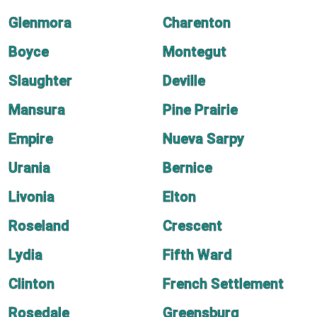
Glenmora
Charenton
Boyce
Montegut
Slaughter
Deville
Mansura
Pine Prairie
Empire
Nueva Sarpy
Urania
Bernice
Livonia
Elton
Roseland
Crescent
Lydia
Fifth Ward
Clinton
French Settlement
Rosedale
Greensburg