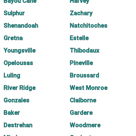
Bayou Cane
Harvey
Sulphur
Zachary
Shenandoah
Natchitoches
Gretna
Estelle
Youngsville
Thibodaux
Opelousas
Pineville
Luling
Broussard
River Ridge
West Monroe
Gonzales
Claiborne
Baker
Gardere
Destrehan
Woodmere