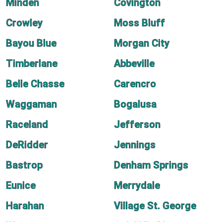
Minden
Covington
Crowley
Moss Bluff
Bayou Blue
Morgan City
Timberlane
Abbeville
Belle Chasse
Carencro
Waggaman
Bogalusa
Raceland
Jefferson
DeRidder
Jennings
Bastrop
Denham Springs
Eunice
Merrydale
Harahan
Village St. George