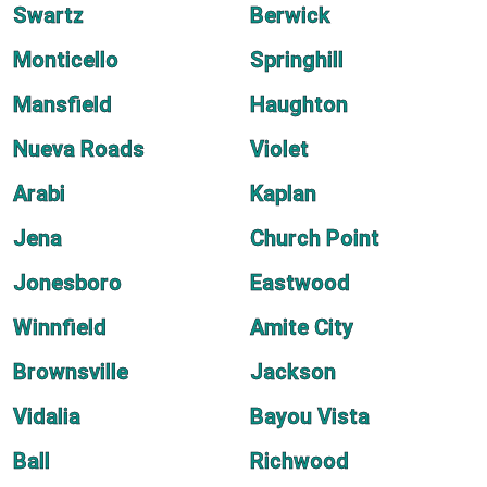
Swartz
Berwick
Monticello
Springhill
Mansfield
Haughton
Nueva Roads
Violet
Arabi
Kaplan
Jena
Church Point
Jonesboro
Eastwood
Winnfield
Amite City
Brownsville
Jackson
Vidalia
Bayou Vista
Ball
Richwood