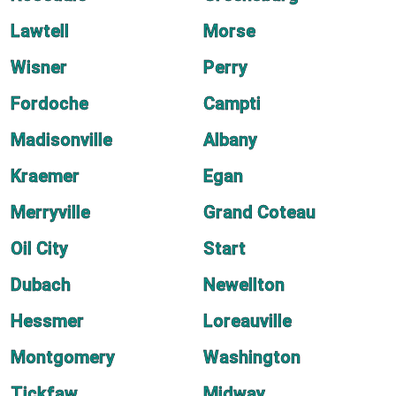
Lawtell
Morse
Wisner
Perry
Fordoche
Campti
Madisonville
Albany
Kraemer
Egan
Merryville
Grand Coteau
Oil City
Start
Dubach
Newellton
Hessmer
Loreauville
Montgomery
Washington
Tickfaw
Midway