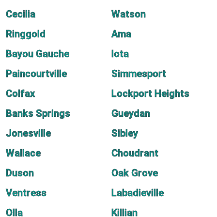
Cecilia
Watson
Ringgold
Ama
Bayou Gauche
Iota
Paincourtville
Simmesport
Colfax
Lockport Heights
Banks Springs
Gueydan
Jonesville
Sibley
Wallace
Choudrant
Duson
Oak Grove
Ventress
Labadieville
Olla
Killian