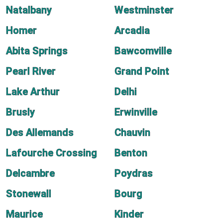
Natalbany
Westminster
Homer
Arcadia
Abita Springs
Bawcomville
Pearl River
Grand Point
Lake Arthur
Delhi
Brusly
Erwinville
Des Allemands
Chauvin
Lafourche Crossing
Benton
Delcambre
Poydras
Stonewall
Bourg
Maurice
Kinder