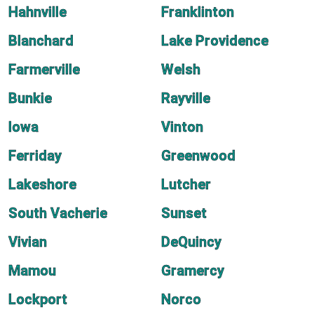
Hahnville
Franklinton
Blanchard
Lake Providence
Farmerville
Welsh
Bunkie
Rayville
Iowa
Vinton
Ferriday
Greenwood
Lakeshore
Lutcher
South Vacherie
Sunset
Vivian
DeQuincy
Mamou
Gramercy
Lockport
Norco