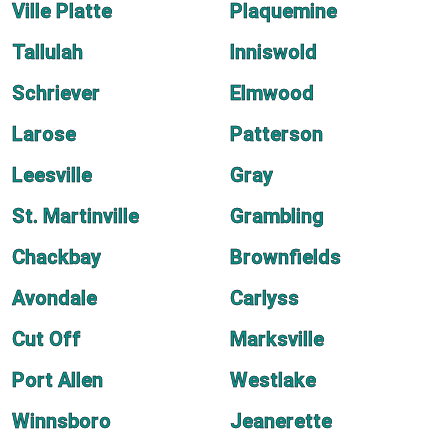
Ville Platte
Plaquemine
Tallulah
Inniswold
Schriever
Elmwood
Larose
Patterson
Leesville
Gray
St. Martinville
Grambling
Chackbay
Brownfields
Avondale
Carlyss
Cut Off
Marksville
Port Allen
Westlake
Winnsboro
Jeanerette