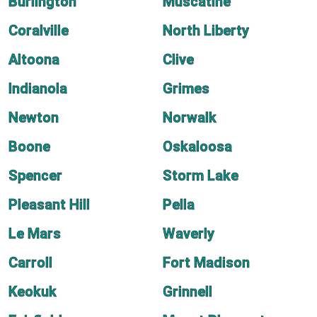
Burlington
Muscatine
Coralville
North Liberty
Altoona
Clive
Indianola
Grimes
Newton
Norwalk
Boone
Oskaloosa
Spencer
Storm Lake
Pleasant Hill
Pella
Le Mars
Waverly
Carroll
Fort Madison
Keokuk
Grinnell