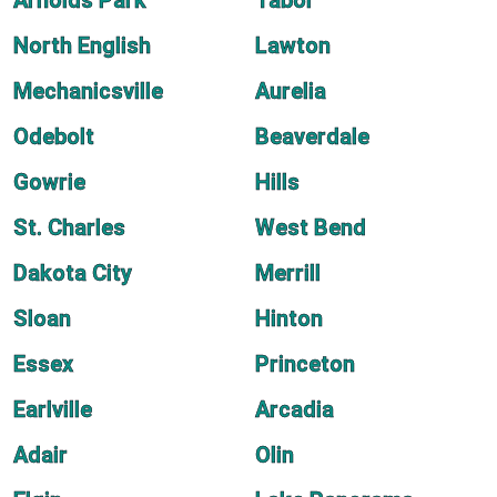
Arnolds Park
Tabor
North English
Lawton
Mechanicsville
Aurelia
Odebolt
Beaverdale
Gowrie
Hills
St. Charles
West Bend
Dakota City
Merrill
Sloan
Hinton
Essex
Princeton
Earlville
Arcadia
Adair
Olin