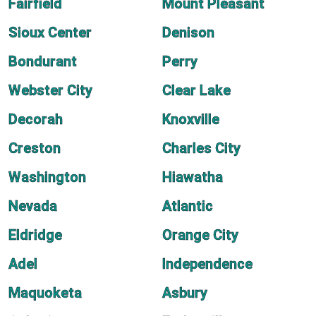
Fairfield
Mount Pleasant
Sioux Center
Denison
Bondurant
Perry
Webster City
Clear Lake
Decorah
Knoxville
Creston
Charles City
Washington
Hiawatha
Nevada
Atlantic
Eldridge
Orange City
Adel
Independence
Maquoketa
Asbury