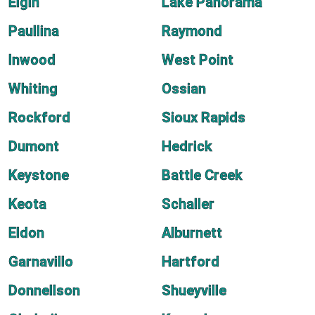
Elgin
Lake Panorama
Paullina
Raymond
Inwood
West Point
Whiting
Ossian
Rockford
Sioux Rapids
Dumont
Hedrick
Keystone
Battle Creek
Keota
Schaller
Eldon
Alburnett
Garnavillo
Hartford
Donnellson
Shueyville