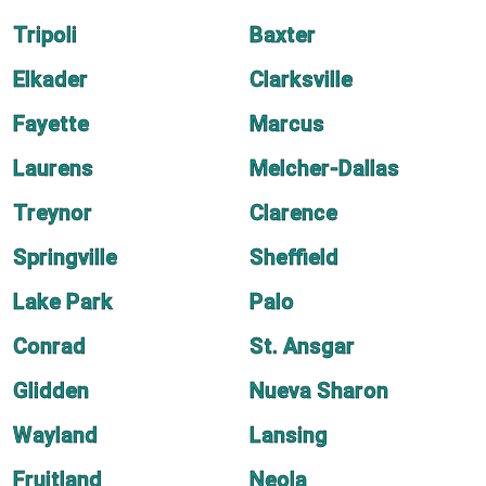
Tripoli
Baxter
Elkader
Clarksville
Fayette
Marcus
Laurens
Melcher-Dallas
Treynor
Clarence
Springville
Sheffield
Lake Park
Palo
Conrad
St. Ansgar
Glidden
Nueva Sharon
Wayland
Lansing
Fruitland
Neola