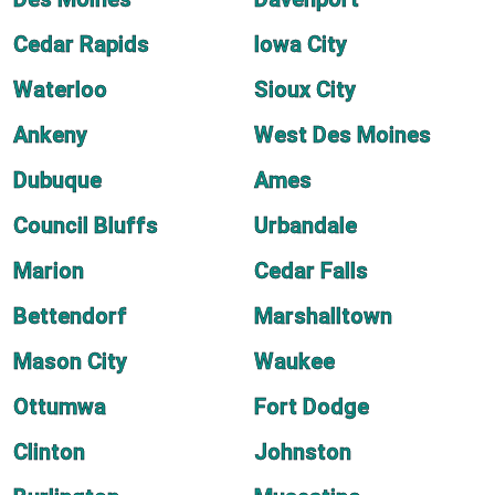
Cedar Rapids
Iowa City
Waterloo
Sioux City
Ankeny
West Des Moines
Dubuque
Ames
Council Bluffs
Urbandale
Marion
Cedar Falls
Bettendorf
Marshalltown
Mason City
Waukee
Ottumwa
Fort Dodge
Clinton
Johnston