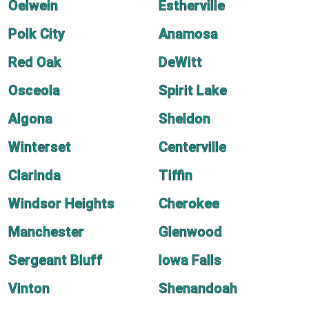
Oelwein
Estherville
Polk City
Anamosa
Red Oak
DeWitt
Osceola
Spirit Lake
Algona
Sheldon
Winterset
Centerville
Clarinda
Tiffin
Windsor Heights
Cherokee
Manchester
Glenwood
Sergeant Bluff
Iowa Falls
Vinton
Shenandoah