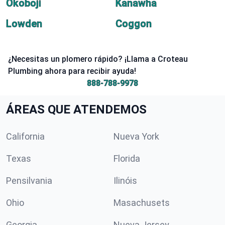
Okoboji
Kanawha
Lowden
Coggon
¿Necesitas un plomero rápido? ¡Llama a Croteau
Plumbing ahora para recibir ayuda!
888-788-9978
ÁREAS QUE ATENDEMOS
California
Nueva York
Texas
Florida
Pensilvania
Ilinóis
Ohio
Masachusets
Georgia
Nueva Jersey