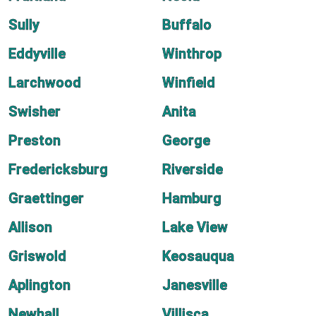
Sully
Buffalo
Eddyville
Winthrop
Larchwood
Winfield
Swisher
Anita
Preston
George
Fredericksburg
Riverside
Graettinger
Hamburg
Allison
Lake View
Griswold
Keosauqua
Aplington
Janesville
Newhall
Villisca