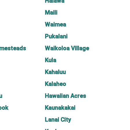
Halawa
Maili
Waimea
Pukalani
omesteads
Waikoloa Village
Kula
Kahaluu
Kalaheo
u
Hawaiian Acres
ook
Kaunakakai
Lanai City