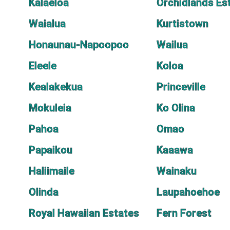
Kalaeloa
Orchidlands Es
Waialua
Kurtistown
Honaunau-Napoopoo
Wailua
Eleele
Koloa
Kealakekua
Princeville
Mokuleia
Ko Olina
Pahoa
Omao
Papaikou
Kaaawa
Haliimaile
Wainaku
Olinda
Laupahoehoe
Royal Hawaiian Estates
Fern Forest