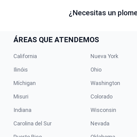
¿Necesitas un plomer
ÁREAS QUE ATENDEMOS
California
Nueva York
Ilinóis
Ohio
Míchigan
Washington
Misuri
Colorado
Indiana
Wisconsin
Carolina del Sur
Nevada
Puerto Rico
Oklahoma