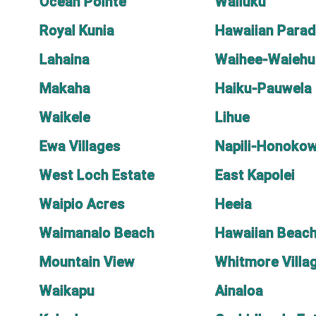
Ocean Pointe
Wailuku
Royal Kunia
Hawaiian Parad
Lahaina
Waihee-Waiehu
Makaha
Haiku-Pauwela
Waikele
Lihue
Ewa Villages
Napili-Honokow
West Loch Estate
East Kapolei
Waipio Acres
Heeia
Waimanalo Beach
Hawaiian Beac
Mountain View
Whitmore Villa
Waikapu
Ainaloa